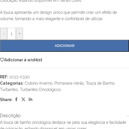
colocação, estando disponível em várias cores.
A touca apresenta um design único que permite criar um efeito de
volume, tornando-a mais elegante e confortável de utilizar.
-
+
ADICIONAR
Adicionar à wishlist
REF:
1033-0330
Categorias:
Outono-Inverno
,
Primavera-Verão
,
Touca de Banho
,
Turbantes
,
Turbantes Oncológicos
Share:
Descrição
A touca de banho oncológica destaca-se pela sua elegância e facilidade
de colocação, estando disponível em várias cores.