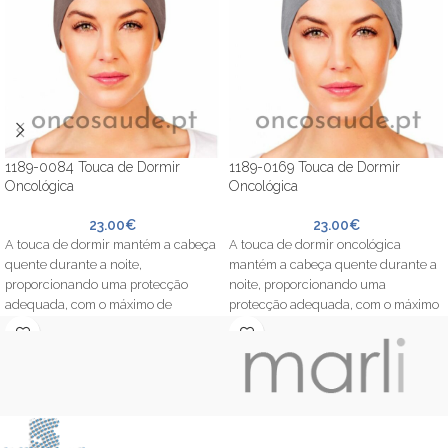
1189-0084 Touca de Dormir
1189-0169 Touca de Dormir
Oncológica
Oncológica
23.00
€
23.00
€
A touca de dormir mantém a cabeça
A touca de dormir oncológica
quente durante a noite,
mantém a cabeça quente durante a
proporcionando uma protecção
noite, proporcionando uma
adequada, com o máximo de
protecção adequada, com o máximo
conforto.
de conforto.
Touca de dormir específica para
Touca de dormir específica para
quem está a realizar tratamentos
quem está a realizar tratamentos
oncológicos (quimioterapia /
oncológicos (quimioterapia /
radioterapia).
radioterapia).