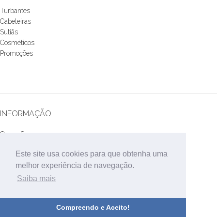
Turbantes
Cabeleiras
Sutiãs
Cosméticos
Promoções
INFORMAÇÃO
Quem Somos
Contactos
Este site usa cookies para que obtenha uma
Informações de Entrega
melhor experiência de navegação.
Política de Privacidade
Termos e Condições
Saiba mais
Resolução de Conflitos
Design e Desenvolvimento
Bestsites.pt
Compreendo e Aceito!