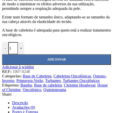
de modo a minimizar os efeitos adversos da sua utilização,
permitindo sempre a respiração adequada da pele.
Existe num formato de tamanho único, adaptando-se ao tamanho da
sua cabeça através da elasticidade do tecido.
A base de cabeleira é adequada para quem está a realizar tratamentos
oncológicos.
Quantidade de 1007-0248 Base de Cabeleira Oncológica
-
+
ADICIONAR
Adicionar à wishlist
REF:
1007-0248
Categorias:
Base de Cabeleira
,
Cabeleiras Oncológicas
,
Outono-
Inverno
,
Primavera-Verão
,
Turbantes
,
Turbantes Oncológicos
Etiquetas:
Bambu
,
Base de cabeleira
,
Christine Headwear
,
House
of Christine
,
Oncológico
,
Quimioterapia
Share:
Descrição
Avaliações (0)
Portes e Entrega