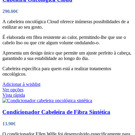
290.00
€
A cabeleira oncológica Cloud oferece inúmeras possibilidades de a
estilizar ao seu gosto.
É elaborada em fibra resistente ao calor, permitindo-lhe que use o
cabelo liso ou que crie algum volume ondulando-o.
Apresenta um design único que permite um ajuste perfeito à cabeça,
garantindo a sua estabilidade ao longo do dia.
Cabeleira específica para quem está a realizar tratamentos
oncológicos.
Adicionar à wishlist
This
Ver opções
product
Vista rápida
has
multiple
variants.
Condicionador Cabeleira de Fibra Sintética
The
options
13.90
€
may
be
O condicionador Ellen Wille foi desenvolvido especificamente para