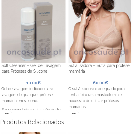
Soft Cleanser – Gel de Lavagem
Sutiã Isadora – Sutiã para prótese
para Próteses de Silicone
mamária
10.00
€
60.00
€
Gel de lavagem indicado para
O sutiã Isadora é adequado para
lavagem de qualquer prótese
tenha feito uma mastectomia e
mamária em silicone.
necessite de utilizar próteses
mamárias.
É recomendada a utilização deste
gel de modo a prolongar a vida útil
O sutiã é elaborado sem armação
Produtos Relacionados
da vida da sua prótese.
metálica e com copas reforçadas, de
modo a proporcionar um excelente
suporte, garantindo-lhe o máximo de