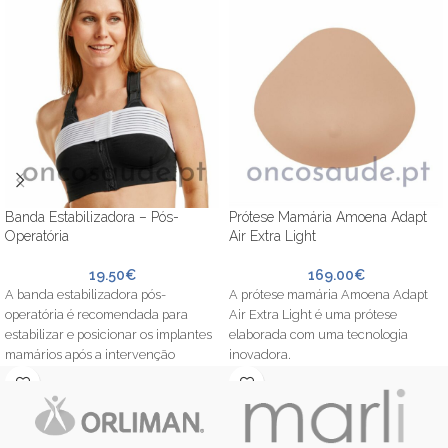
conforto.
Banda Estabilizadora – Pós-
Prótese Mamária Amoena Adapt
Operatória
Air Extra Light
19.50
€
169.00
€
A banda estabilizadora pós-
A prótese mamária Amoena Adapt
operatória é recomendada para
Air Extra Light é uma prótese
estabilizar e posicionar os implantes
elaborada com uma tecnologia
mamários após a intervenção
inovadora.
cirúrgica.
É elaborada com a tecnologia de
câmara de ar integrada, permitindo-
lhe adaptar a prótese ao seu corpo,
tornando-a muito confortável de