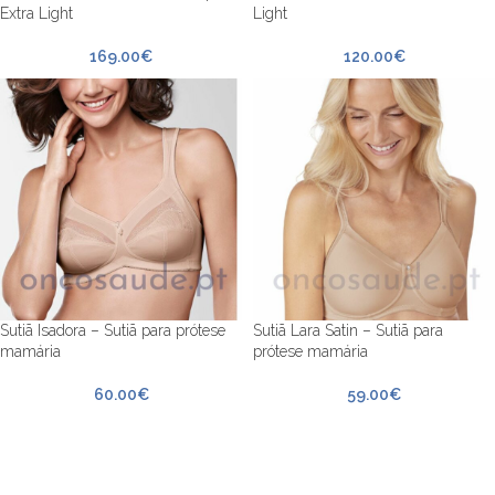
Extra Light
Light
169.00
€
120.00
€
Sutiã Isadora – Sutiã para prótese
Sutiã Lara Satin – Sutiã para
mamária
prótese mamária
60.00
€
59.00
€