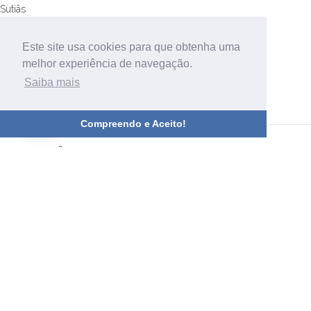
Sutiãs
Cosméticos
Promoções
Este site usa cookies para que obtenha uma
melhor experiência de navegação.
Saiba mais
Compreendo e Aceito!
INFORMAÇÃO
Quem Somos
Contactos
Informações de Entrega
Política de Privacidade
Termos e Condições
Resolução de Conflitos
Design e Desenvolvimento
Bestsites.pt