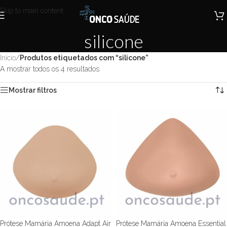
Skip to main content
silicone
Início
/
Produtos etiquetados com “silicone”
A mostrar todos os 4 resultados
Mostrar filtros
Prótese Mamária Amoena Adapt Air
Prótese Mamária Amoena Essential