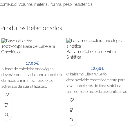
conteúdo: Volume, material, forma, peso, resistência.
Produtos Relacionados
1007-0248 Base de Cabeleira
Bálsamo Cabeleira de Fibra
Oncológica
Sintética
17.00
€
12.90
€
A base de cabeleira oncológica
O bálsamo Ellen Wille foi
deverá ser utilizada com a cabeleira
desenvolvido especificamente para
de modo a minimizar os efeitos
lavar cabeleiras de fibra sintética,
adversos da sua utilização,
sem correr o risco de as danificar ou
permitindo sempre a respiração
perderem o volume.
adequada da pele.
Recomendamos que antes da
Existe num formato de tamanho
aplicação deste bálsamo, seja feita
único, adaptando-se ao tamanho da
uma lavagem à cabeleira com o
sua cabeça através da elasticidade
champô para cabeleiras de fibra
do tecido.
sintética.