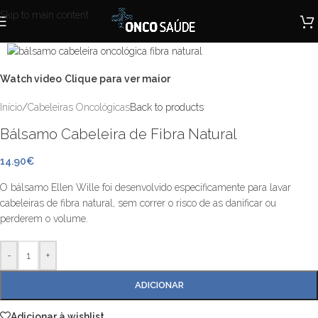
Skip to main content
Watch video
Clique para ver maior
Início
/
Cabeleiras Oncológicas
Back to products
Bálsamo Cabeleira de Fibra Natural
14.90
€
O bálsamo Ellen Wille foi desenvolvido especificamente para lavar
cabeleiras de fibra natural, sem correr o risco de as danificar ou
perderem o volume.
-
+
ADICIONAR
Adicionar à wishlist