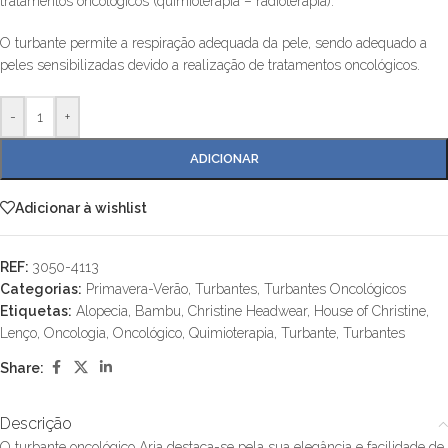
tratamentos oncológicos (quimioterapia – radioterapia).
O turbante permite a respiração adequada da pele, sendo adequado a
peles sensibilizadas devido a realização de tratamentos oncológicos.
-
+
ADICIONAR
Adicionar à wishlist
REF:
3050-4113
Categorias:
Primavera-Verão
,
Turbantes
,
Turbantes Oncológicos
Etiquetas:
Alopecia
,
Bambu
,
Christine Headwear
,
House of Christine
,
Lenço
,
Oncologia
,
Oncológico
,
Quimioterapia
,
Turbante
,
Turbantes
Share:
Descrição
O turbante oncológico Aria destaca-se pela sua elegância e facilidade de