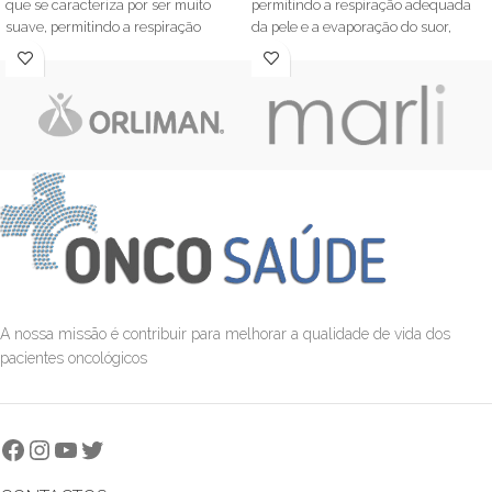
que se caracteriza por ser muito
permitindo a respiração adequada
suave, permitindo a respiração
da pele e a evaporação do suor,
adequada da pele e a evaporação do
sendo adequado a peles sensíveis.
suor, sendo adequado a peles
Turbante específico para quem está
sensíveis.
a realizar tratamentos oncológicos
Turbante adequado para quem está
(quimioterapia/radioterapia).
a realizar tratamentos de
oncológicos
(quimioterapia/radioterapia).
A nossa missão é contribuir para melhorar a qualidade de vida dos
pacientes oncológicos