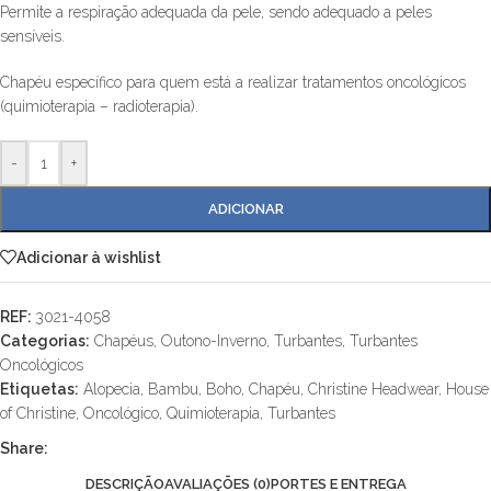
Permite a respiração adequada da pele, sendo adequado a peles
sensíveis.
Chapéu específico para quem está a realizar tratamentos oncológicos
(quimioterapia – radioterapia).
-
+
ADICIONAR
Adicionar à wishlist
REF:
3021-4058
Categorias:
Chapéus
,
Outono-Inverno
,
Turbantes
,
Turbantes
Oncológicos
Etiquetas:
Alopecia
,
Bambu
,
Boho
,
Chapéu
,
Christine Headwear
,
House
of Christine
,
Oncológico
,
Quimioterapia
,
Turbantes
Share:
DESCRIÇÃO
AVALIAÇÕES (0)
PORTES E ENTREGA