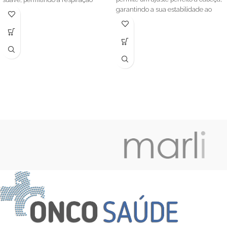
garantindo a sua estabilidade ao
adequada da pele e a evaporação do
longo do dia.
suor, sendo adequado a peles
sensíveis.
É elaborado em algodão Caretech®
Supima que é um algodão de
Turbante adequado para quem está
elevada qualidade.
a realizar tratamentos de
quimioterapia
Turbante específico para quem está
(quimioterapia/radioterapia).
a realizar tratamentos oncológicos
(quimioterapia - radioterapia).