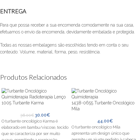
ENTREGA
Para que possa receber a sua encomenda comodamente na sua casa,
efetuamos o envio da encomenda, devidamente embalada e protegida.
Todas as nossas embalagens são escolhidas tendo em conta o seu
conteúdo: Volume, material, forma, peso, resistência.
Produtos Relacionados
1005 Turbante Karma
1438-0655 Turbante Oncológico
Mila
30.00
€
36.00
€
44.00
€
O turbante oncológico Karma é
O turbante oncológico Mila
elaborado em bambu/viscose, tecido
apresenta um design único que
que se caracteriza por ser muito
permite um ajuste perfeito à cabeça,
suave, permitindo a respiração