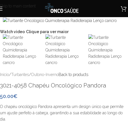
Skip to main content
Watch video
Clique para ver maior
Início
/
Turbantes
/
Outono-Inverno
Back to products
3021-4058 Chapéu Oncológico Pandora
50.00
€
O chapéu oncológico Pandora apresenta um design único que permite
um ajuste perfeito à cabeça, garantindo a sua estabilidade ao longo do
dia.