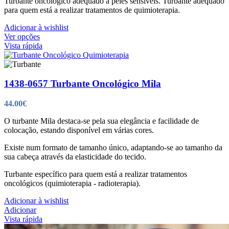
Turbante oncológico adequado a peles sensíveis. Turbante adequado
para quem está a realizar tratamentos de quimioterapia.
Adicionar à wishlist
This
Ver opções
product
Vista rápida
has
multiple
variants.
The
1438-0657 Turbante Oncológico Mila
options
may
44.00
€
be
chosen
O turbante Mila destaca-se pela sua elegância e facilidade de
on
colocação, estando disponível em várias cores.
the
product
Existe num formato de tamanho único, adaptando-se ao tamanho da
page
sua cabeça através da elasticidade do tecido.
Turbante específico para quem está a realizar tratamentos
oncológicos (quimioterapia - radioterapia).
Adicionar à wishlist
Adicionar
Vista rápida