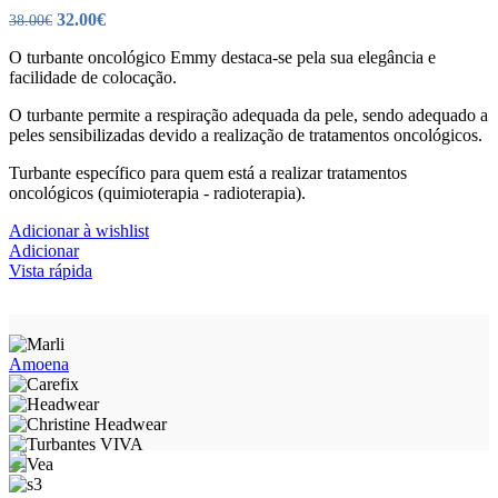
O
O
32.00
€
38.00
€
preço
preço
O turbante oncológico Emmy destaca-se pela sua elegância e
original
atual
facilidade de colocação.
era:
é:
38.00€.
32.00€.
O turbante permite a respiração adequada da pele, sendo adequado a
peles sensibilizadas devido a realização de tratamentos oncológicos.
Turbante específico para quem está a realizar tratamentos
oncológicos (quimioterapia - radioterapia).
Adicionar à wishlist
Adicionar
Vista rápida
Amoena