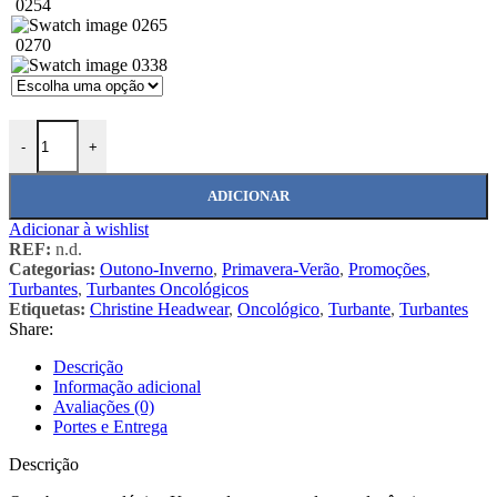
0254
0265
0270
0338
Quantidade de 1005 Turbante Karma
-
+
ADICIONAR
Adicionar à wishlist
REF:
n.d.
Categorias:
Outono-Inverno
,
Primavera-Verão
,
Promoções
,
Turbantes
,
Turbantes Oncológicos
Etiquetas:
Christine Headwear
,
Oncológico
,
Turbante
,
Turbantes
Share:
Descrição
Informação adicional
Avaliações (0)
Portes e Entrega
Descrição