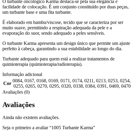
O turbante oncológico Karma destaca-se pela sua elegância e
facilidade de colocação. É um conjunto constituído por duas peças,
um turbante base e uma fita turbante.
É elaborado em bambu/viscose, tecido que se caracteriza por ser
muito suave, permitindo a respiração adequada da pele e a
evaporação do suor, sendo adequado a peles sensíveis.
O turbante Karma apresenta um design único que permite um ajuste
perfeito à cabeça, garantindo a sua estabilidade ao longo do dia.
Turbante adequado para quem está a realizar tratamentos de
quimioterapia (quimioterapia/radioterapia).
Informação adicional
0084
,
0167
,
0168
,
0169
,
0171
,
0174
,
0211
,
0213
,
0253
,
0254
,
Cor
0255
,
0265
,
0270
,
0295
,
0320
,
0338
,
0384
,
0391
,
0469
,
0470
Avaliações (0)
Avaliações
Ainda não existem avaliações.
Seja o primeiro a avaliar “1005 Turbante Karma”