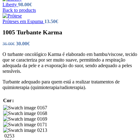
Liberty
98.00
€
Back to products
Próteses em Espuma
13.50
€
1005 Turbante Karma
O
O
30.00
€
36.00
€
preço
preço
O turbante oncológico Karma é elaborado em bambu/viscose, tecido
original
atual
que se caracteriza por ser muito suave, permitindo a respiração
era:
é:
adequada da pele e a evaporação do suor, sendo adequado a peles
36.00€.
30.00€.
sensíveis.
Turbante adequado para quem está a realizar tratamentos de
quimioterapia (quimioterapia/radioterapia).
Cor
0167
0168
0169
0171
0213
0253