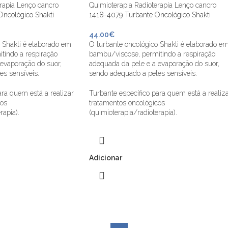
ncológico Shakti
1418-4079 Turbante Oncológico Shakti
44.00
€
 Shakti é elaborado em
O turbante oncológico Shakti é elaborado e
tindo a respiração
bambu/viscose, permitindo a respiração
evaporação do suor,
adequada da pele e a evaporação do suor,
s sensíveis.
sendo adequado a peles sensíveis.
ara quem está a realizar
Turbante específico para quem está a realiz
cos
tratamentos oncológicos
rapia).
(quimioterapia/radioterapia).
Adicionar