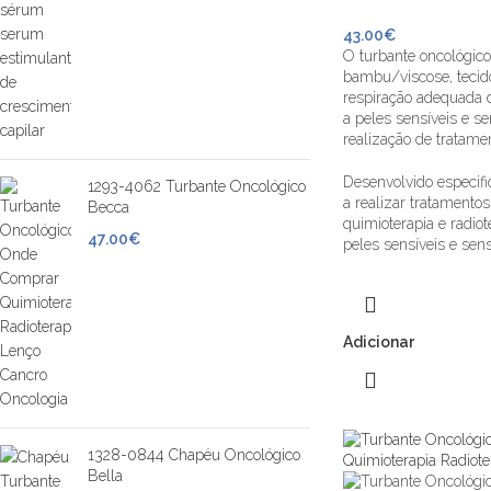
43.00
€
O turbante oncológico
bambu/viscose, tecid
respiração adequada 
a peles sensíveis e se
realização de tratame
Desenvolvido especif
1293-4062 Turbante Oncológico
a realizar tratamento
Becca
quimioterapia e radio
47.00
€
peles sensíveis e sens
Adicionar
1328-0844 Chapéu Oncológico
Bella