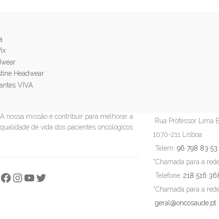
a
CONTACTOS
A nossa missão é contribuir para melhorar a
Rua Professor Lima B
qualidade de vida dos pacientes oncológicos
1070-211 Lisboa
Telem:
96 798 83 53
*Chamada para a rede
Telefone:
218 516 36
*Chamada para a rede 
geral@oncosaude.pt