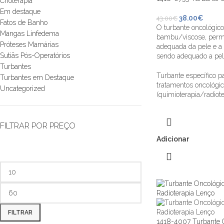
Crioterapia
Em destaque
38.00
€
43.00
€
Fatos de Banho
O turbante oncológico
Mangas Linfedema
bambu/viscose, permi
Próteses Mamárias
adequada da pele e a 
Sutiãs Pós-Operatórios
sendo adequado a pele
Turbantes
Turbante específico p
Turbantes em Destaque
tratamentos oncológi
Uncategorized
(quimioterapia/radiote
FILTRAR POR PREÇO
Adicionar
FILTRAR
1418-4007 Turbante O