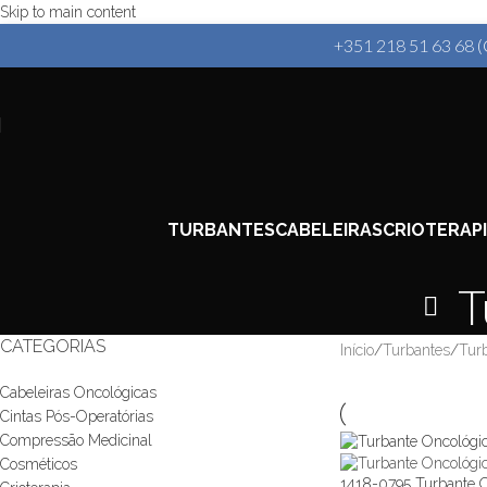
Skip to main content
+351 218 51 63 68
(
TURBANTES
CABELEIRAS
CRIOTERAP
T
CATEGORIAS
Início
/
Turbantes
/
Tur
Cabeleiras Oncológicas
Cintas Pós-Operatórias
Compressão Medicinal
Cosméticos
1418-0795 Turbante 