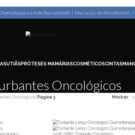
Chamada para a rede fixa nacional) I
Marcação de Atendimento
IA
SUTIÃS
PRÓTESES MAMÁRIAS
COSMÉTICOS
CINTAS
MANG
urbantes Oncológicos
bantes Oncológicos
/
Página 3
Mostrar
9
Oncológico
1418-0882 Turbante Oncológico