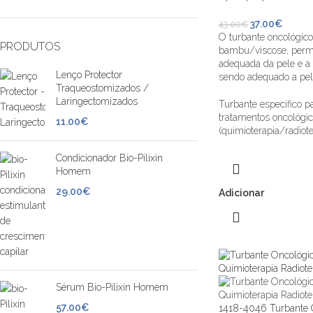
37.00
€
43.00
€
O turbante oncológico
PRODUTOS
bambu/viscose, permi
adequada da pele e a 
Lenço Protector
sendo adequado a pele
Traqueostomizados /
Laringectomizados
Turbante específico p
tratamentos oncológi
11.00
€
(quimioterapia/radiote
Condicionador Bio-Pilixin
Homem
29.00
€
Adicionar
Sérum Bio-Pilixin Homem
57.00
€
1418-4046 Turbante O