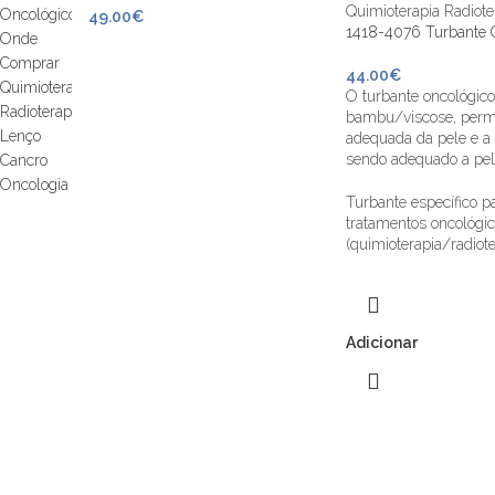
49.00
€
1418-4076 Turbante O
44.00
€
O turbante oncológico
bambu/viscose, permi
adequada da pele e a 
sendo adequado a pele
Turbante específico p
tratamentos oncológi
(quimioterapia/radiote
Adicionar