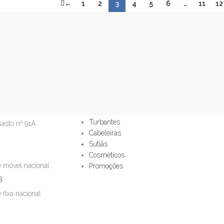
←
1
2
3
4
5
6
…
11
12
LOJA
Turbantes
asto nº 91A
Cabeleiras
Sutiãs
Cosméticos
 móvel nacional
Promoções
8
fixa nacional