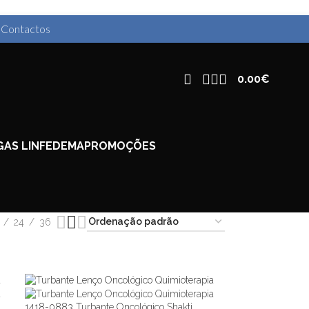
I
Contactos
0.00
€
AS LINFEDEMA
PROMOÇÕES
24
36
1418-0883 Turbante Oncológico Shakti