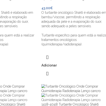
43.00
€
 Shakti é elaborado em
O turbante oncológico Shakti é elaborado e
tindo a respiração
bambu/viscose, permitindo a respiração
evaporação do suor,
adequada da pele e a evaporação do suor,
s sensíveis.
sendo adequado a peles sensíveis.
ara quem está a realizar
Turbante específico para quem está a realiz
cos
tratamentos oncológicos
rapia).
(quimioterapia/radioterapia).
Adicionar
ncológico Shakti
1418-4048 Turbante Oncológico Shakti